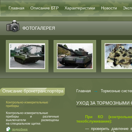
Главная
Описание БТР
Характеристики
Новости
Эксп
ФОТОГАЛЕРЕЯ
→
Описание бронетранспортёра
Главная
Тормозные сист
Контрольно-измерительные
УХОД ЗА ТОРМОЗНЫМИ
приборы
Контрольно-измерительные
приборы и различные
При КО
(
контроль
выключатели размещены
техобслуживание):
на специальном щитке.
— проверить давление 
подробнее