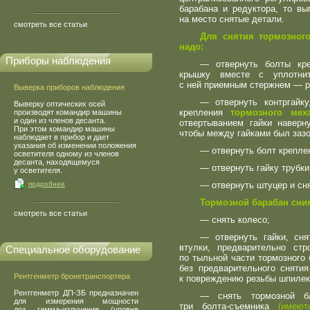
барабана и редуктора, то вы
на место снятые детали.
смотреть все статьи
Для снятия тормозног
надо:
Приборы наблюдения
— отвернуть болты кре
крышку вместе с уплотни
с ней приемным стержнем — р
Выверка приборов наблюдения
— отвернуть контргайку
Выверку оптических осей
крепления
тормозного ме
производят командир машины
и один из членов десанта.
отвертыванием гайки наверн
При этом командир машины
чтобы между гайками был заз
наблюдает в прибор и дает
указания об изменении положения
— отвернуть болт крепле
осветителя одному из членов
десанта, находящемуся
— отвернуть гайку трубк
у осветителя.
подробнее
— отвернуть штуцер и сн
Тормозной барабан сним
смотреть все статьи
— снять колесо;
— отвернуть гайки, сн
втулки, предварительно ст
Специальное оборудование
по тыльной части тормозного 
без предварительного сняти
Рентгенметр бронетранспортера
к повреждению резьбы шпилек
Рентгенметр ДП-ЗБ предназначен
— снять тормозной ба
для измерения мощности
три болта-съемника
(
имеют
доз гамма-излучения
(
уровня