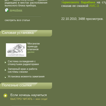
т
ормозного барабана
на ст
радиации) в местах расположения
выносного блока прибора.
смазав ее смазкой
АМС-3.
подробнее
22.10.2010, 3488 просмотров.
смотреть все статьи
Силовая установка
Механизм
привода
клапанов
далее
Система охлаждения с
откинутыми радиаторами
Запорный кран и работа
системы смазки
Установка момента зажигания
Полезные ссылки
Если хочешь научиться
-
БЫСТРО ЧИТАТЬ
жми сюда!