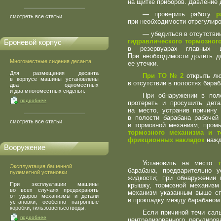
на щитке приборов. Давление
— проверить работу
ра
смотреть все статьи
при необходимости отрегулиро
— убедиться в отсутстви
гидравлического тормозног
Броневой корпус
в резервуарах главных ц
При необходимости долить д
Многоместные сидения десанта
ее утечки.
Для размещения десанта
При ТО № 2
открыть лю
в корпусе машины установлены
в отсутствии в полостях бара
два одноместных
и два многоместных сиденья.
При обнаружении в пол
подробнее
протереть и просушить дета
на место, устранив причину
в полости барабана рабочей
смотреть все статьи
и тормозной механизм, промы
тормозного механизма и т
фрикционных накладок
нажд
Вооружение
Установить на место
Эксплуатация башенной
барабана, предварительно 
пулеметной установки
жидкости; при обнаружении 
При эксплуатации машины
крышку, тормозной механиз
во всех случаях предохранять
механизм указанным выше сп
от ударов механизмы и детали
и прокладку между барабаном
установки, особенно патронные
коробки, гильзозвеньеотводы.
Если причиной течи сал
подробнее
централизованного регулиро