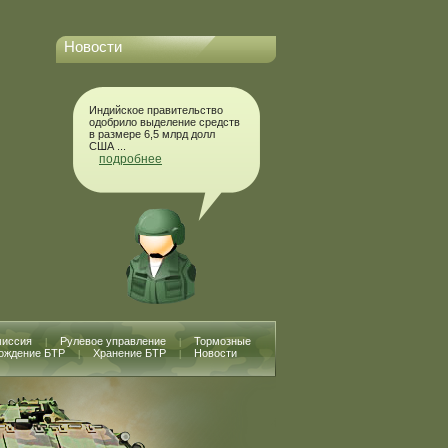
Новости
Индийское правительство
одобрило выделение средств
в размере 6,5 млрд долл
США ...
подробнее
миссия
Рулевое управление
Тормозные
|
|
ождение БТР
Хранение БТР
Новости
|
|