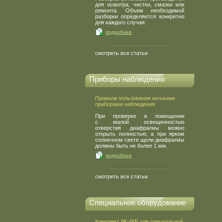
для осмотра, чистки, смазки или
ремонта. Объем необходимой
разборки определяется конкретно
для каждого случая.
подробнее
смотреть все статьи
Приборы наблюдения
Правила пользования ночными
приборами наблюдения
При проверке в помещении
с малой освещенностью
отверстия диафрагмы можно
открыть полностью, а при ярком
солнечном свете щели диафрагмы
должны быть не более 1 мм.
подробнее
смотреть все статьи
Специальное оборудование
Комплект ДК-4КБ для специальной