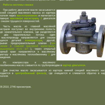
Работа системы смазки
При работе двигателя масло засасывается
рхней секцией масляного насоса из картера
игателя через
маслоприемник
и нагнетается
главную
масляную магистраль
4
двигателя
 смазки трущихся поверхностей.
Часть масла из главной масляной
гистрали поступает во внутреннюю полость
едо хранительного клапана, где разделяется
 два параллельных потока: один
 маслопроводу направляется для смазки
ущихся деталей
компрессора
, другой,
крывая предохранительный клапан
(
при
влении в главной масляной магистрали,
евышающем кгс/с м?
), через открытый
порный кран направляется к масляному
диатору и масляному теплообменнику
1
для
лаждения.
Из компрессора и масляного
плообменника масло сливается по трубопроводам в
картер двигателя.
Для очистки масло засасывается из картера нижней секцией масляного нас
подается в
центробежный фильтр
, где очищается и сливается обратно в кар
гателя.
09.2010, 2746 просмотров.