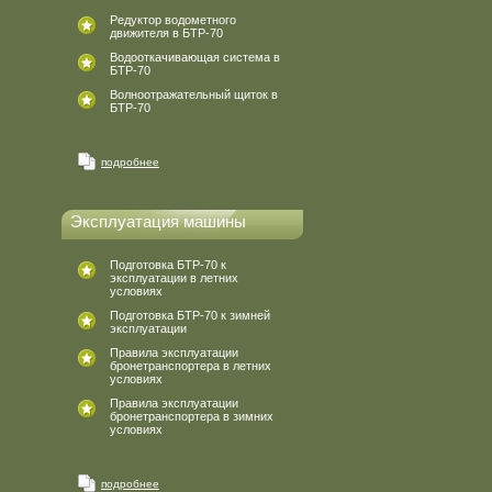
Редуктор водометного
движителя в БТР-70
Водооткачивающая система в
БТР-70
Волноотражательный щиток в
БТР-70
подробнее
Эксплуатация машины
Подготовка БТР-70 к
эксплуатации в летних
условиях
Подготовка БТР-70 к зимней
эксплуатации
Правила эксплуатации
бронетранспортера в летних
условиях
Правила эксплуатации
бронетранспортера в зимних
условиях
подробнее