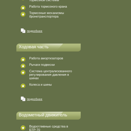
тормозной системы
Работа тормозного крана
Тормозные механизмы
бронетранспортера
подробнее
Ходовая часть
Работа амортизаторов
Рычаги подвески
Система централизованного
регулирования давления в
шинах
Колеса и шины
подробнее
Водометный движитель
Водоотливные средства в
БТР-70