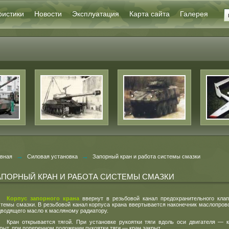
ристики
Новости
Эксплуатация
Карта сайта
Галерея
→
→
авная
Силовая установка
Запорный кран и работа системы смазки
АПОРНЫЙ КРАН И РАБОТА СИСТЕМЫ СМАЗКИ
Корпус запорного крана
ввернут в резьбовой канал предохранительного кла
стемы смазки. В резьбовой канал корпуса крана ввертывается наконечник маслопров
дводящего масло к масляному радиатору.
Кран открывается тягой. При установке рукоятки тяги вдоль оси двигателя — 
рыт, при поперечном положении рукоятки тяги — кран закрыт.