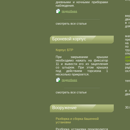
дневными и ночными приборами
наблюдения.
подробнее
ве
дв
в 
смотреть все статьи
для
ма
Броневой корпус
пр
на
по
Корпус БТР
тр
от
При закрывании крышки
да
необходимо нажать на фиксатор
пр
11 и вывести его из зацепления
за
со штырем. При этом крышка
ра
под действием торсиона 1
ох
несколько прикроется.
подробнее
те
и 
смотреть все статьи
дви
Вооружение
30.
Разборка и сборка башенной
установки
Разборка установки производится