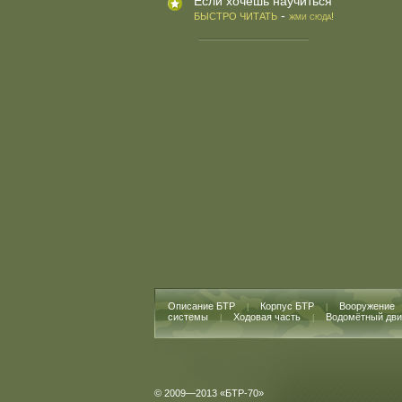
Если хочешь научиться
-
БЫСТРО ЧИТАТЬ
жми сюда!
Описание БТР
Корпус БТР
Вооружение
|
|
системы
Ходовая часть
Водомётный дви
|
|
© 2009—2013 «БТР-70»