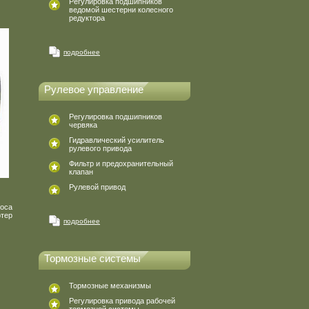
Регулировка подшипников
ведомой шестерни колесного
редуктора
подробнее
Рулевое управление
Регулировка подшипников
червяка
Гидравлический усилитель
рулевого привода
Фильтр и предохранительный
клапан
Рулевой привод
оса
тер
подробнее
Тормозные системы
Тормозные механизмы
Регулировка привода рабочей