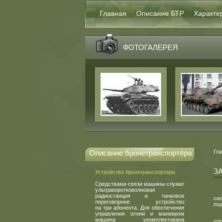
Главная
Описание БТР
Характе
ФОТОГАЛЕРЕЯ
Описание бронетранспортёра
Гл
З
Устройство бронетранспортера
Средствами связи машины служат
ультракоротковолновая
радиостанция и танковое
си
переговорное устройство
по
на три абонента. Для обеспечения
управления огнем и маневром
машина укомплектована
отк