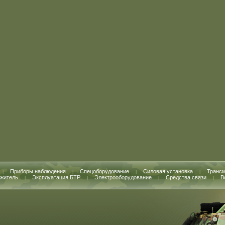
Приборы наблюдения
Спецоборудование
Силовая установка
Транс
|
|
|
|
житель
Эксплуатация БТР
Электрооборудование
Средства связи
В
|
|
|
|