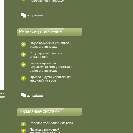
переключения передач
подробнее
Рулевое управление
Гидравлический усилитель
рулевого привода
Регулировка рулевого
управления
Бачок и прокачка
гидравлического усилителя
рулевого привода
Привод к рулю управления
машиной на воде
ка.
подробнее
нгом
Тормозные системы
Рабочая тормозная система
Привод стояночной