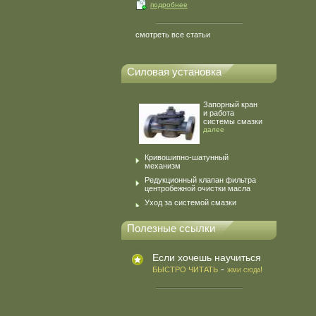
подробнее
смотреть все статьи
Силовая установка
Запорный кран
и работа
системы смазки
далее
Кривошипно-шатунный
механизм
Редукционный клапан фильтра
центробежной очистки масла
Уход за системой смазки
Полезные ссылки
Если хочешь научиться
-
БЫСТРО ЧИТАТЬ
жми сюда!