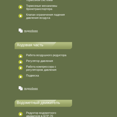
тормозной системы
Тормозные механизмы
бронетранспортера
Клапан ограничения падения
давления воздуха
подробнее
Ходовая часть
Работа воздушного редуктора
Регулятор давления
Работа компрессора с
регулятором давления
Подвеска
подробнее
Водометный движитель
Редуктор водометного
движителя в БТР-70