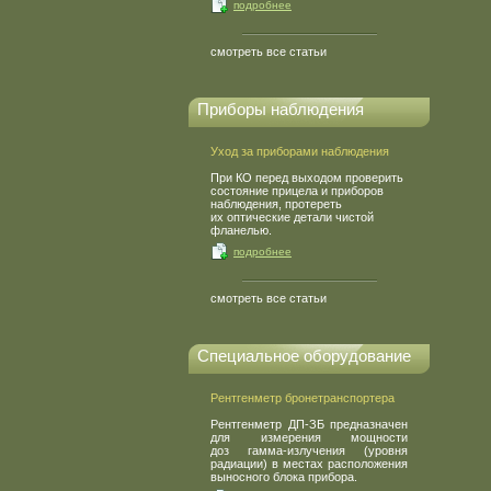
подробнее
смотреть все статьи
Приборы наблюдения
Уход за приборами наблюдения
При КО перед выходом проверить
состояние прицела и приборов
наблюдения, протереть
их оптические детали чистой
фланелью.
подробнее
смотреть все статьи
Специальное оборудование
Рентгенметр бронетранспортера
Рентгенметр ДП-ЗБ предназначен
для измерения мощности
доз гамма-излучения
(
уровня
радиации) в местах расположения
выносного блока прибора.