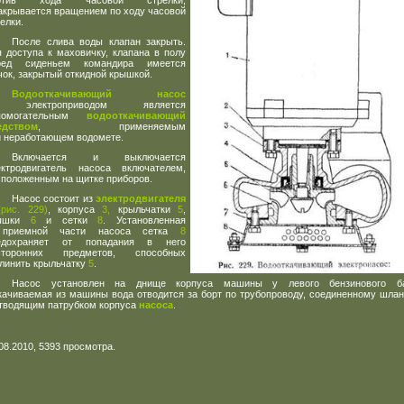
отив хода часовой стрелки,
закрывается вращением по ходу часовой
елки.
После слива воды клапан закрыть.
я доступа к маховичку, клапана в полу
ред сиденьем командира имеется
ок, закрытый откидной крышкой.
Водооткачивающий насос
 электроприводом является
помогательным
водооткачивающий
едством
, применяемым
и неработающем водомете.
Включается и выключается
ектродвигатель насоса включателем,
сположенным на щитке приборов.
Насос состоит из
электродвигателя
(
рис. 229)
, корпуса
3,
крыльчатки
5
,
ышки
6
и сетки
8
. Установленная
приемной части насоса сетка
8
едохраняет от попадания в него
сторонних предметов, способных
клинить крыльчатку
5
.
Насос установлен на днище корпуса машины у левого бензинового ба
качиваемая из машины вода отводится за борт по трубопроводу, соединенному шла
отводящим патрубком корпуса
насоса
.
08.2010, 5393 просмотра.