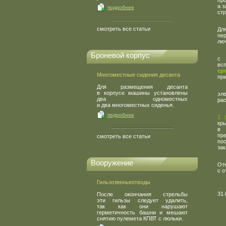
пр
а 
подробнее
стр
смотреть все статьи
Дл
пе
люч
Броневой корпус
с
вс
ср
Многоместные сидения десанта
пр
Для размещения десанта
в корпусе машины установлены
эл
два одноместных
ра
и два многоместных сиденья.
подробнее
1
кр
в 
пр
смотреть все статьи
по
за
Вооружение
От
с 
Гильзозвеньеотводы
31.
После окончания стрельбы
эти гильзы следует удалить,
так как они нарушают
герметичность башни и мешают
снятию пулемета КПВТ с люльки.