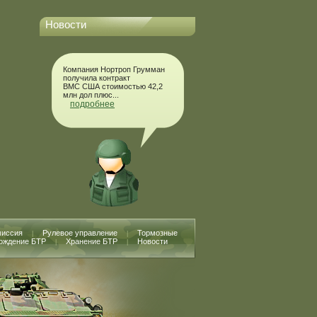
Новости
Компания Нортроп Грумман
получила контракт
ВМС США стоимостью 42,2
млн дол плюс...
подробнее
миссия
Рулевое управление
Тормозные
|
|
ождение БТР
Хранение БТР
Новости
|
|