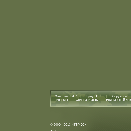
Описание БТР
Корпус БТР
Вооружение
|
|
системы
Ходовая часть
Водомётный дви
|
|
© 2009—2013 «БТР-70»