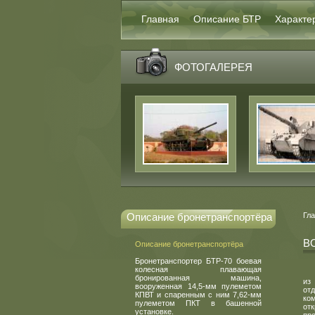
Главная
Описание БТР
Характе
ФОТОГАЛЕРЕЯ
Описание бронетранспортёра
Гл
В
Описание бронетранспортёра
Бронетранспортер БТР-70 боевая
колесная плавающая
бронированная машина,
из
вооруженная 14,5-мм пулеметом
от
КПВТ и спаренным с ним 7,62-мм
ко
пулеметом ПКТ в башенной
от
установке.