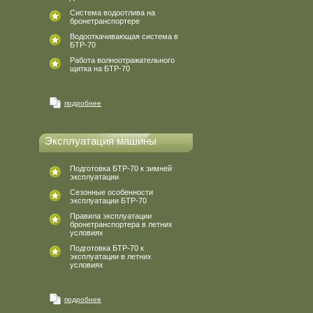
Система водоотлива на
бронетранспортере
Водооткачивающая система в
БТР-70
Работа волноотражательного
щитка на БТР-70
подробнее
Эксплуатация машины
Подготовка БТР-70 к зимней
эксплуатации
Сезонные особенности
эксплуатации БТР-70
Правила эксплуатации
бронетранспортера в летних
условиях
Подготовка БТР-70 к
эксплуатации в летних
условиях
подробнее