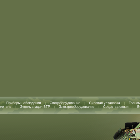
Приборы наблюдения
Спецоборудование
Силовая установка
Транс
|
|
|
|
житель
Эксплуатация БТР
Электрооборудование
Средства связи
В
|
|
|
|