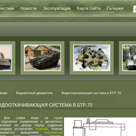
ристики
Новости
Эксплуатация
Карта сайта
Галерея
→
→
авная
Водометный движитель
Водооткачивающая система в БТР-70
ОДООТКАЧИВАЮЩАЯ СИСТЕМА В БТР-70
Для слива воды на суше
 отделения управления и десантного
деления на днище перед сиденьем
мандира установлен
клапан
. Клапан
крывается вращением
маховичка