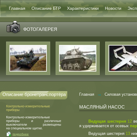
Главная
Описание БТР
Характеристики
Новости
Эксп
ФОТОГАЛЕРЕЯ
→
Описание бронетранспортёра
Главная
Силовая установ
Контрольно-измерительные
МАСЛЯНЫЙ НАСОС
приборы
Контрольно-измерительные
приборы и различные
Ведущая шестерня
12
в
выключатели размещены
я удерживается от осевых
пер
на специальном щитке.
Ведущая шестерня
13
ни
подробнее