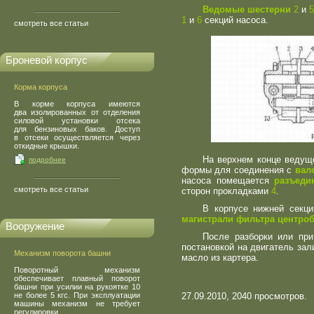
Ведомые шестерни
2
и
1
и
6
секций насоса.
смотреть все статьи
Броневой корпус
Корма корпуса
В корме корпуса имеются
два изолированных от отделения
силовой установки отсека
для бензиновых баков. Доступ
в отсеки осуществляется через
откидные крышки.
На верхнем конце ведущ
подробнее
формы для соединения с
вал
насоса помещается
разъеди
смотреть все статьи
сторон прокладками
4
.
В корпусе нижней секц
магистрали фильтра центро
Вооружение
После разборки или при
постановкой на двигатель зал
Механизм поворота башни
масло из картера.
Поворотный механизм
обеспечивает плавный поворот
башни при усилии на рукоятке 10
не более 5 кгс. При эксплуатации
27.09.2010, 2040 просмотров.
машины механизм не требует
регулировки.