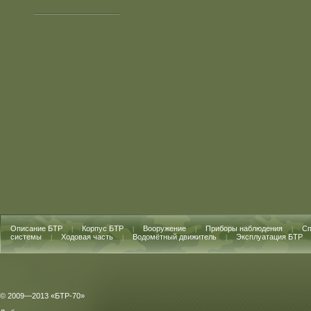
Описание БТР
Корпус БТР
Вооружение
Приборы наблюдения
Сп
|
|
|
|
системы
Ходовая часть
Водомётный движитель
Эксплуатация БТР
|
|
|
© 2009—2013 «БТР-70»