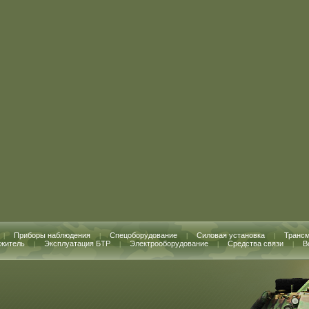
Приборы наблюдения
Спецоборудование
Силовая установка
Транс
|
|
|
|
житель
Эксплуатация БТР
Электрооборудование
Средства связи
В
|
|
|
|