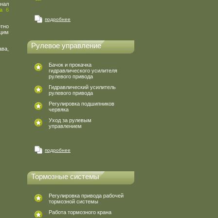
анал
ла
6
подробнее
тно
ющим
Рулевое управление
ава,
Бачок и прокачка
гидравлического усилителя
рулевого привода
Гидравлический усилитель
рулевого привода
Регулировка подшипников
червяка
Уход за рулевым
управлением
подробнее
Тормозные системы
Регулировка привода рабочей
тормозной системы
Работа тормозного крана