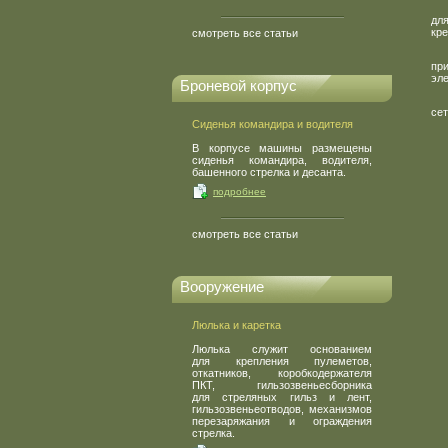
дл
кре
смотреть все статьи
пр
эл
Броневой корпус
сет
Сиденья командира и водителя
В корпусе машины размещены
сиденья командира, водителя,
башенного стрелка и десанта.
подробнее
смотреть все статьи
Вооружение
Люлька и каретка
Люлька служит основанием
для крепления пулеметов,
откатников, коробкодержателя
ПКТ, гильзозвеньесборника
для стреляных гильз и лент,
гильзозвеньеотводов, механизмов
перезаряжания и ограждения
стрелка.