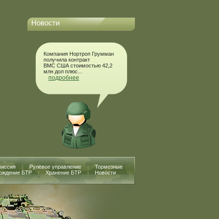
Новости
Компания Нортроп Грумман
получила контракт
ВМС США стоимостью 42,2
млн дол плюс...
подробнее
миссия
Рулевое управление
Тормозные
|
|
ождение БТР
Хранение БТР
Новости
|
|