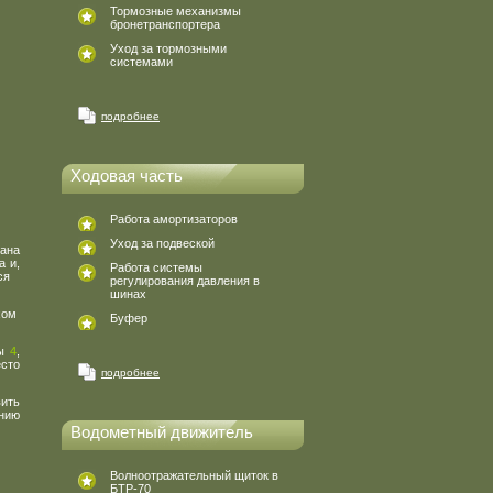
Тормозные механизмы
бронетранспортера
Уход за тормозными
системами
подробнее
Ходовая часть
Работа амортизаторов
Уход за подвеской
кана
а и,
Работа системы
ся
регулирования давления в
шинах
хом
Буфер
ны
4
,
сто
подробнее
ить
нию
Водометный движитель
Волноотражательный щиток в
БТР-70