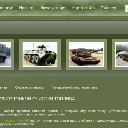
ристики
Новости
Эксплуатация
Карта сайта
Галерея
→
→
авная
Силовая установка
Фильтр тонкой очистки топлива
ИЛЬТР ТОНКОЙ ОЧИСТКИ ТОПЛИВА
Фильтр крепится стяжным болтом к специальному кронштейну, установленн
впускной трубе правого и левого двигателей.
Фильтр
(
рис. 88)
состоит из корпуса
1
, стакана-отстойника
5
, фильтрующего элем
 пружины
4
и коромысла
6.