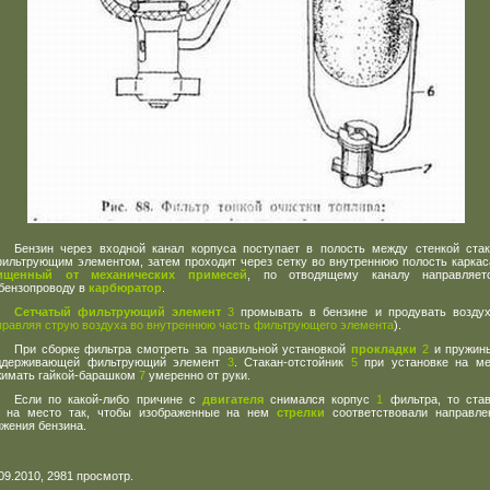
Бензин через входной канал корпуса поступает в полость между стенкой ста
фильтрующим элементом, затем проходит через сетку во внутреннюю полость каркас
ищенный от механических примесей
, по отводящему каналу направляет
 бензопроводу в
карбюратор
.
Сетчатый фильтрующий элемент
3
промывать в бензине и продувать возду
правляя струю воздуха во внутреннюю часть фильтрующего элемента
).
При сборке фильтра смотреть за правильной установкой
прокладки
2
и пружи
ддерживающей фильтрующий элемент
3
. Стакан-отстойник
5
при установке на ме
жимать гайкой-барашком
7
умеренно от руки.
Если по какой-либо причине с
двигателя
снимался корпус
1
фильтра, то став
о на место так, чтобы изображенные на нем
стрелки
соответствовали направле
жения бензина.
09.2010, 2981 просмотр.