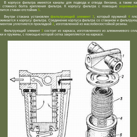
В корпусе фильтра имеются каналы для подвода и отвода бензина, а также к
я стяжного болта крепления фильтра. К корпусу фильтра с помощью
коромыс
пится стакан-отстойник
5
.
Внутри стакана установлен
фильтрующий элемент
3
, который пружиной
4
пло
ижимается к корпусу фильтра. Соединение корпуса фильтра со стаканом и фильтру
ементом уплотняется прокладкой
2
, изготовленной из маслобензостойкой резины.
Фильтрующий элемент
3
состоит из каркаса, изготовленного из алюминиевого спл
ки и пружины, с помощью которой сетка закрепляется на каркасе.