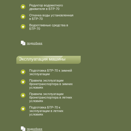
Редуктор водометного
движителя в БТР-70
Откачка воды установленная
в БТР-70
Водоотливные средства в
БТР-70
подробнее
Эксплуатация машины
Подготовка БТР-70 к зимней
эксплуатации
Правила эксплуатации
бронетранспортера в зимних
условиях
Правила эксплуатации
бронетранспортера в летних
условиях
Подготовка БТР-70 к
эксплуатации в летних
условиях
подробнее