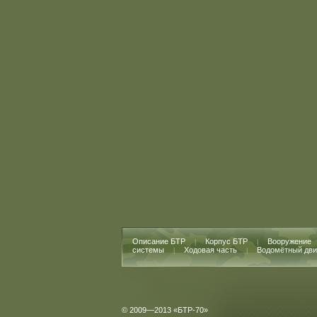
Описание БТР
Корпус БТР
Вооружение
|
|
системы
Ходовая часть
Водомётный дви
|
|
© 2009—2013 «БТР-70»