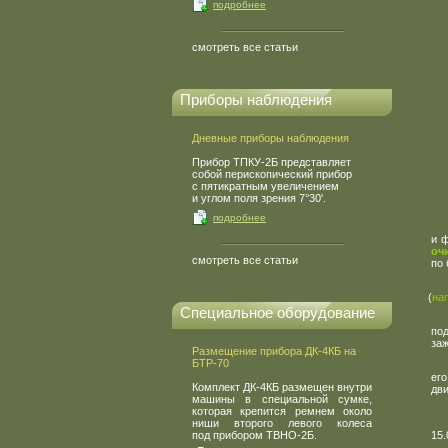
подробнее
смотреть все статьи
Приборы наблюдения
Дневные приборы наблюдения
Прибор ТПКУ-2Б представляет
собой перископический прибор
с пятикратным увеличением
и углом поля зрения 7°30'.
подробнее
и 
оч
смотреть все статьи
по
(
на
Специальное оборудование
по
за
Размещение прибора ДК-4КБ на
БТР-70
ег
Комплект ДК-4КБ размещен внутри
дви
машины в специальной сумке,
которая крепится ремнем около
ниши второго левого колеса
под прибором ТВНО-2Б.
15.