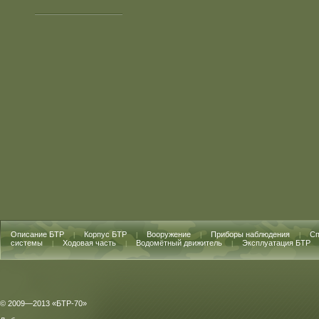
Описание БТР
Корпус БТР
Вооружение
Приборы наблюдения
Сп
|
|
|
|
системы
Ходовая часть
Водомётный движитель
Эксплуатация БТР
|
|
|
© 2009—2013 «БТР-70»