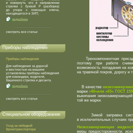
и повернуть его в направлении
стрелки с буквой Р
(
разборка)
до упора с помощью ключа,
находящегося в ЗИП;
подробнее
смотреть все статьи
Приборы наблюдения
Трехкомпонентная присадк
Приборы наблюдения
поэтому при работе сними
Для наблюдения за дорогой
возможность попадания на кож
и местностью на машине
на травяной покров, дорогу и т.
установлены приборы наблюдения
для командира, водителя,
башенного стрелка и десанта.
подробнее
В качестве
низкозамерзаю
марки
«40
»или
«65
» ГОСТ 15
выкипания низкозамерзающей
смотреть все статьи
той же марки.
Специальное оборудование
Зимой заправка систем
в исключительных случаях пр
Уход за лебедкой
Низкозамерзающие жидкос
бронетранспортера
меры предосторожности, иск