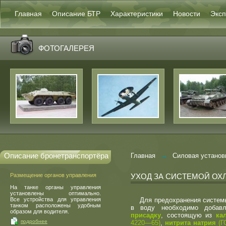
Главная
Описание БТР
Характеристики
Новости
Эксп
ФОТОГАЛЕРЕЯ
→
Описание бронетранспортёра
Главная
Силовая установ
Размещение органов управления
УХОД ЗА СИСТЕМОЙ О
На танке органы управления
установлены оптимально.
Все устройства для управления
Для предохранения системы 
танком расположены удобным
в воду необходимо доба
образом для водителя.
присадку
, состоящую из
ка
подробнее
4220—65)
,
нитрита натрия
(
Г