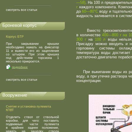
—58)
. На 100 л предваритель
г
каждого компонента. Компо
смотреть все статьи
до
60—80°С
воду и тщательно
жидкость заливается в систем
Броневой корпус
Вместо трехкомпонентной
в количестве
400—800 г на 1
Корпус БТР
300 г
на
100 л
воды нельзя,
Присадку можно вводить и н
При закрывании крышки
необходимо нажать на фиксатор
горловину системы охлаж
11 и вывести его из зацепления
температура воды достигает
со штырем. При этом крышка
достаточно двигателю порабо
под действием торсиона 1
несколько прикроется.
подробнее
При выкипании воды из рас
воду, а при утечке раствора 
смотреть все статьи
концентрации.
Вооружение
Снятие и установка пулемета
КПВТ
Отделить ствол от ствольной
коробки, для чего: поставить
подвижные части пулемета
в крайнее заднее положение,
нажать на защелку ствола