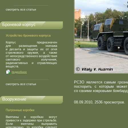
смотреть все статьи
Броневой корпус
Устройство броневого корпуса
Корпус предназначен
для размещения экипажа
и десанта и защиты их от огня
стрелкового оружия, а также
от непосредственного воздействия
светового излучения,
радиоактивных и отравляющих
веществ.
подробнее
РСЗО является самым грозн
смотреть все статьи
поспорить с которым может
со своими ковровыми бомбард
Вооружение
08.09.2010, 2536 просмотров.
Патронные коробки
Вмятины в коробках могут
привести к задержке при стрельбе.
Если вмятины выправить
невозможно, то коробки следует