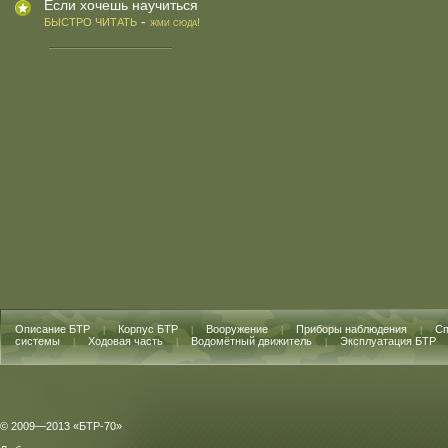
Если хочешь научиться
-
БЫСТРО ЧИТАТЬ
жми сюда!
Описание БТР
Корпус БТР
Вооружение
Приборы наблюдения
Сп
|
|
|
|
системы
Ходовая часть
Водомётный движитель
Эксплуатация БТР
|
|
|
© 2009—2013 «БТР-70»