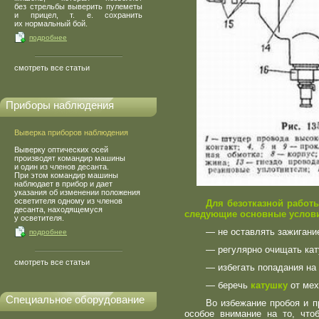
без стрельбы выверить пулеметы
и прицел, т. е. сохранить
их нормальный бой.
подробнее
смотреть все статьи
Приборы наблюдения
Выверка приборов наблюдения
Выверку оптических осей
производят командир машины
и один из членов десанта.
При этом командир машины
наблюдает в прибор и дает
указания об изменении положения
осветителя одному из членов
Для безотказной работ
десанта, находящемуся
следующие основные услов
у осветителя.
— не оставлять зажигани
подробнее
— регулярно очищать кату
смотреть все статьи
— избегать попадания на 
— беречь
катушку
от ме
Специальное оборудование
Во избежание пробоя и п
особое внимание на то, чт