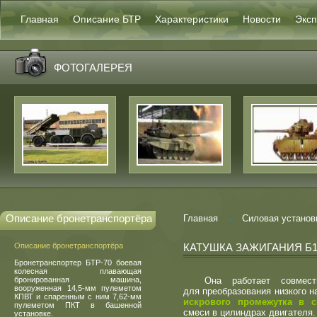
Главная
Описание БТР
Характеристики
Новости
Эксп
ФОТОГАЛЕРЕЯ
→
Описание бронетранспортёра
Главная
Силовая установ
Описание бронетранспортёра
КАТУШКА ЗАЖИГАНИЯ Б1
Бронетранспортер БТР-70 боевая
колесная плавающая
бронированная машина,
Она работает совмес
вооруженная 14,5-мм пулеметом
для преобразования низкого 
КПВТ и спаренным с ним 7,62-мм
искрового промежутка в с
пулеметом ПКТ в башенной
смеси в цилиндрах двигателя.
установке.