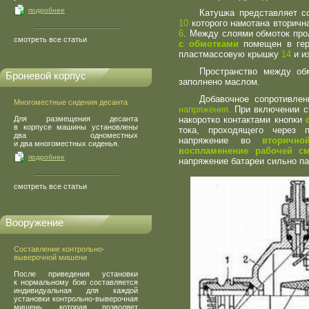
подробнее
Катушка представляет с
10
которого намотана вторичн
6
. Между слоями обмоток пр
смотреть все статьи
с обмотками
помещен в гер
пластмассовую крышку
14
и и
Пространство между об
Броневой корпус
заполнено маслом.
Добавочное сопротивлен
Многоместные сидения десанта
напряжения.
При включении ст
Для размещения десанта
накоротко контактами кнопки
в корпусе машины установлены
тока, проходящего через 
два одноместных
напряжение во
вторично
и два многоместных сиденья.
воспламенение рабочей с
подробнее
напряжение батареи сильно па
смотреть все статьи
Вооружение
Составление контрольно-
выверочной мишени
После приведения установки
к нормальному бою составляется
индивидуальная для каждой
установки контрольно-выверочная
мишень, которая позволяет