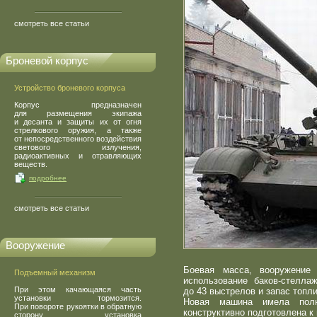
смотреть все статьи
Броневой корпус
Устройство броневого корпуса
Корпус предназначен
для размещения экипажа
и десанта и защиты их от огня
стрелкового оружия, а также
от непосредственного воздействия
светового излучения,
радиоактивных и отравляющих
веществ.
подробнее
смотреть все статьи
Вооружение
Боевая масса, вооружение 
Подъемный механизм
использование баков-стелла
При этом качающаяся часть
до 43 выстрелов и запас топл
установки тормозится.
Новая машина имела полн
При повороте рукоятки в обратную
конструктивно подготовлена к
сторону установка