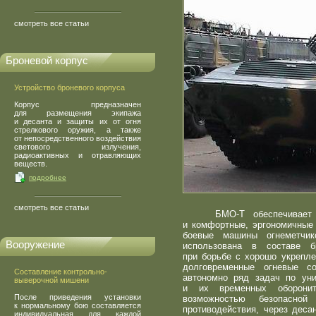
смотреть все статьи
Броневой корпус
Устройство броневого корпуса
Корпус предназначен
для размещения экипажа
и десанта и защиты их от огня
стрелкового оружия, а также
от непосредственного воздействия
светового излучения,
радиоактивных и отравляющих
веществ.
подробнее
смотреть все статьи
БМО-Т обеспечивает огн
и комфортные, эргономичные 
боевые машины огнеметчи
Вооружение
использована в составе б
при борьбе с хорошо укрепле
долговременные огневые с
Составление контрольно-
автономно ряд задач по уни
выверочной мишени
и их временных оборонит
После приведения установки
возможностью безопасно
к нормальному бою составляется
противодействия, через деса
индивидуальная для каждой