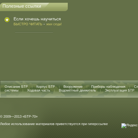
Полезные ссылки
Если хочешь научиться
-
БЫСТРО ЧИТАТЬ
жми сюда!
Описание БТР
Корпус БТР
Вооружение
Приборы наблюдения
Сп
|
|
|
|
системы
Ходовая часть
Водомётный движитель
Эксплуатация БТР
|
|
|
© 2009—2013 «БТР-70»
Любое использование материалов приветствуется при гиперссылке