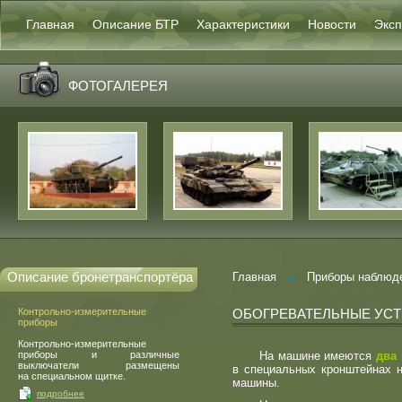
Главная
Описание БТР
Характеристики
Новости
Эксп
ФОТОГАЛЕРЕЯ
→
Описание бронетранспортёра
Главная
Приборы наблюд
Контрольно-измерительные
ОБОГРЕВАТЕЛЬНЫЕ УС
приборы
Контрольно-измерительные
приборы и различные
На машине имеются
два
выключатели размещены
в специальных кронштейнах н
на специальном щитке.
машины.
подробнее