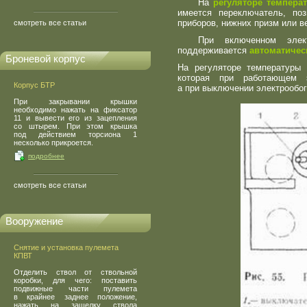
На
регуляторе температ
имеется переключатель, по
приборов, нижних призм или в
смотреть все статьи
При включенном элект
поддерживается
автоматичес
Броневой корпус
На регуляторе температуры
Р
которая при работающем 
Корпус БТР
а при выключении электрообо
При закрывании крышки
необходимо нажать на фиксатор
11 и вывести его из зацепления
со штырем. При этом крышка
под действием торсиона 1
несколько прикроется.
подробнее
смотреть все статьи
Вооружение
Снятие и установка пулемета
КПВТ
Отделить ствол от ствольной
коробки, для чего: поставить
подвижные части пулемета
в крайнее заднее положение,
нажать на защелку ствола