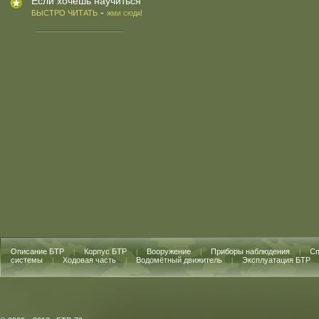
Если хочешь научиться
-
БЫСТРО ЧИТАТЬ
жми сюда!
Описание БТР
Корпус БТР
Вооружение
Приборы наблюдения
Сп
|
|
|
|
системы
Ходовая часть
Водомётный движитель
Эксплуатация БТР
|
|
|