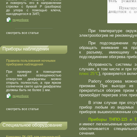
и повернуть его в направлении
стрелки с буквой Р
(
разборка)
до упора с помощью ключа,
находящегося в ЗИП;
подробнее
При температуре окр
смотреть все статьи
электрообогрев не рекомендуе
При подсоединении пу
обращать внимание на пр
Приборы наблюдения
к разъему, имеющему 
подсоединении обогрева прибо
Правила пользования ночными
Исправность системы э
приборами наблюдения
случаях, в том числе и при 
При проверке в помещении
плюс 25°С
), проверяется вкл
с малой освещенностью
отверстия диафрагмы можно
Работу обогрева можн
открыть полностью, а при ярком
призмам. При выходе из
солнечном свете щели диафрагмы
должны быть не более 1 мм.
прекратиться обогрев призм
произойдет перегрев этих приз
подробнее
В этом случае при отсу
прибор любым из ведомых п
смотреть все статьи
приборов вышеизложенным сп
Приборы ТНПО-115 и Т
и имеют легкоеъемные креплен
Специальное оборудование
обеспечивается специально
сечения.
Комплект ДК-4КБ для специальной